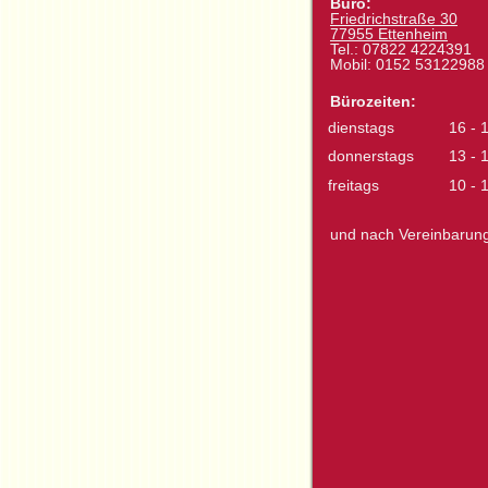
Büro:
Friedrichstraße 30
77955 Ettenheim
Tel.: 07822 4224391
Mobil: 0152 53122988
Bürozeiten:
dienstags
16 - 
donnerstags
13 - 
freitags
10 - 
und nach Vereinbarun